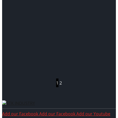
stk_20241101074051
Fábrica de peças de fundição de zinco
1
2
Add our Facebook
Add our Facebook
Add our Youtube