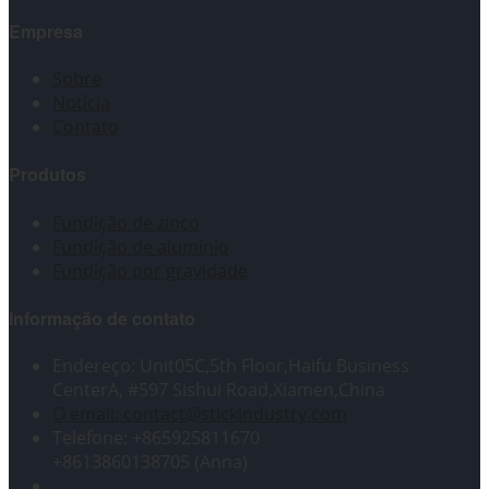
Empresa
Sobre
Notícia
Contato
Produtos
Fundição de zinco
Fundição de alumínio
Fundição por gravidade
Informação de contato
Endereço: Unit05C,5th Floor,Haifu Business
CenterA, #597 Sishui Road,Xiamen,China
O email: contact@stickindustry.com
Telefone: +865925811670
+8613860138705 (Anna)