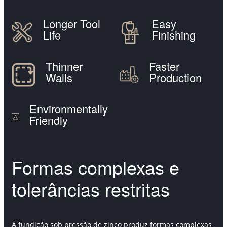
Longer Tool
Easy
Life
Finishing
Thinner
Faster
Walls
Production
Environmentally
Friendly
Formas complexas e
tolerâncias restritas
A fundição sob pressão de zinco produz formas complexas