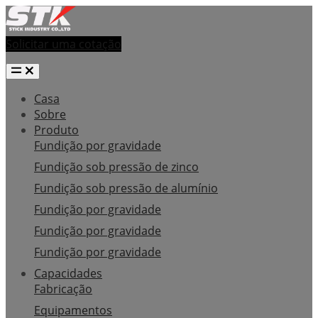
Solicitar uma cotação
Casa
Sobre
Produto
Fundição por gravidade
Fundição sob pressão de zinco
Fundição sob pressão de alumínio
Fundição por gravidade
Fundição por gravidade
Fundição por gravidade
Capacidades
Fabricação
Equipamentos