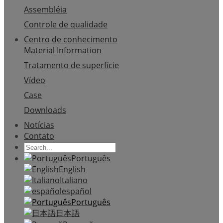
Assembléia
Controle de qualidade
Centro de conhecimento
Material Information
Tratamento de superfície
Vídeo
Case
Downloads
Notícias
Contato
Português
English
Italiano
español
Português
日本語