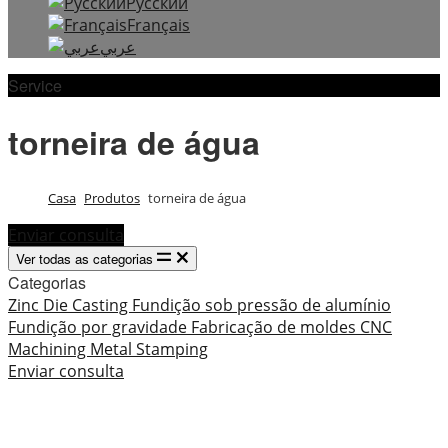
Русский
Français
عربي
Service
torneira de água
Casa
Produtos
torneira de água
Enviar consulta
Ver todas as categorias
Categorias
Zinc Die Casting
Fundição sob pressão de alumínio
Fundição por gravidade
Fabricação de moldes
CNC
Machining
Metal Stamping
Enviar consulta