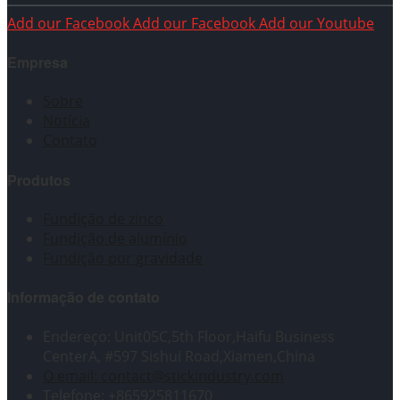
Add our Facebook
Add our Facebook
Add our Youtube
Empresa
Sobre
Notícia
Contato
Produtos
Fundição de zinco
Fundição de alumínio
Fundição por gravidade
Informação de contato
Endereço: Unit05C,5th Floor,Haifu Business
CenterA, #597 Sishui Road,Xiamen,China
O email: contact@stickindustry.com
Telefone: +865925811670