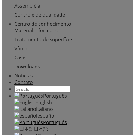
Assembléia
Controle de qualidade
Centro de conhecimento
Material Information
Tratamento de superfície
Vídeo
Case
Downloads
Notícias
Contato
Português
English
Italiano
español
Português
日本語