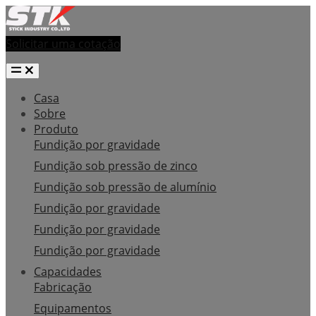
Solicitar uma cotação
Casa
Sobre
Produto
Fundição por gravidade
Fundição sob pressão de zinco
Fundição sob pressão de alumínio
Fundição por gravidade
Fundição por gravidade
Fundição por gravidade
Capacidades
Fabricação
Equipamentos