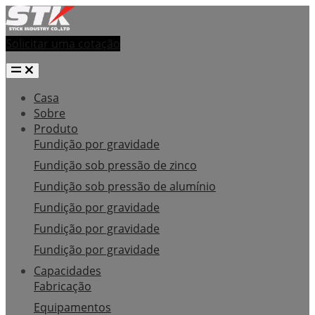
Solicitar uma cotação
Casa
Sobre
Produto
Fundição por gravidade
Fundição sob pressão de zinco
Fundição sob pressão de alumínio
Fundição por gravidade
Fundição por gravidade
Fundição por gravidade
Capacidades
Fabricação
Equipamentos