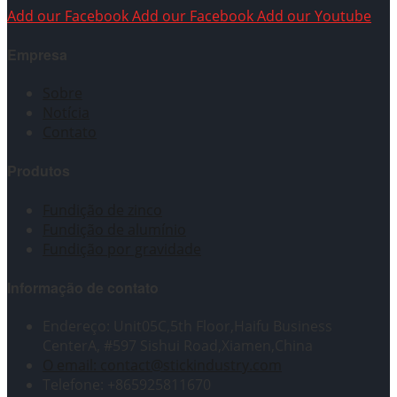
Add our Facebook
Add our Facebook
Add our Youtube
Empresa
Sobre
Notícia
Contato
Produtos
Fundição de zinco
Fundição de alumínio
Fundição por gravidade
Informação de contato
Endereço: Unit05C,5th Floor,Haifu Business
CenterA, #597 Sishui Road,Xiamen,China
O email: contact@stickindustry.com
Telefone: +865925811670