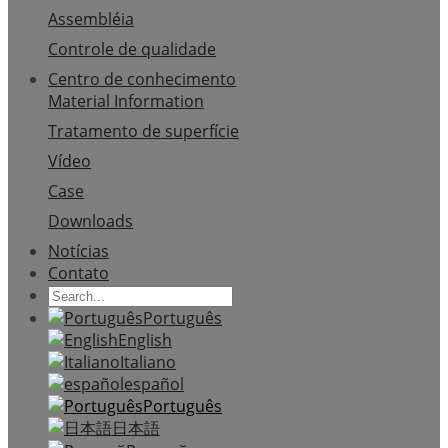
Assembléia
Controle de qualidade
Centro de conhecimento
Material Information
Tratamento de superfície
Vídeo
Case
Downloads
Notícias
Contato
Português
English
Italiano
español
Português
日本語