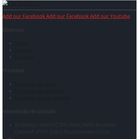
Add our Facebook
Add our Facebook
Add our Youtube
Empresa
Sobre
Notícia
Contato
Produtos
Fundição de zinco
Fundição de alumínio
Fundição por gravidade
Informação de contato
Endereço: Unit05C,5th Floor,Haifu Business
CenterA, #597 Sishui Road,Xiamen,China
O email: contact@stickindustry.com