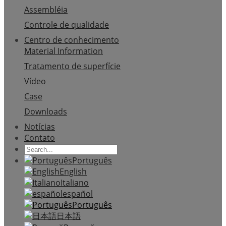
Assembléia
Controle de qualidade
Centro de conhecimento
Material Information
Tratamento de superfície
Vídeo
Case
Downloads
Notícias
Contato
Português
English
Italiano
español
Português
日本語