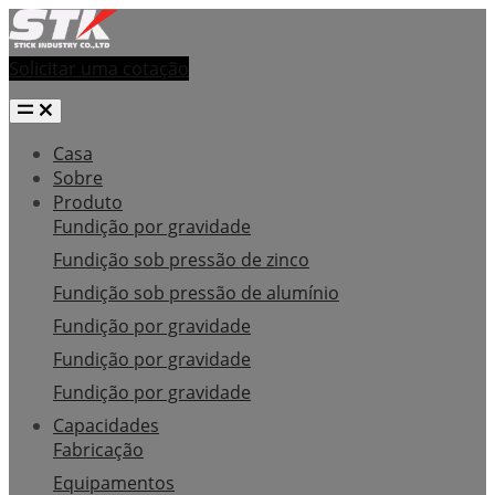
Solicitar uma cotação
Casa
Sobre
Produto
Fundição por gravidade
Fundição sob pressão de zinco
Fundição sob pressão de alumínio
Fundição por gravidade
Fundição por gravidade
Fundição por gravidade
Capacidades
Fabricação
Equipamentos