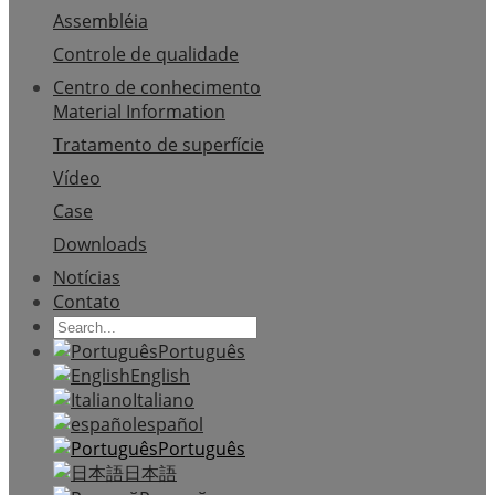
Assembléia
Controle de qualidade
Centro de conhecimento
Material Information
Tratamento de superfície
Vídeo
Case
Downloads
Notícias
Contato
Português
English
Italiano
español
Português
日本語