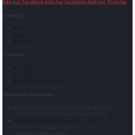
Add our Facebook
Add our Facebook
Add our Youtube
Empresa
Sobre
Notícia
Contato
Produtos
Fundição de zinco
Fundição de alumínio
Fundição por gravidade
Informação de contato
Endereço: Unit05C,5th Floor,Haifu Business
CenterA, #597 Sishui Road,Xiamen,China
O email: contact@stickindustry.com
Telefone: +865925811670
+8613860138705 (Anna)