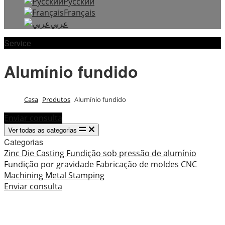
Русский
Français
عربي
Service
Alumínio fundido
Casa
Produtos
Alumínio fundido
Enviar consulta
Ver todas as categorias
Categorias
Zinc Die Casting
Fundição sob pressão de alumínio
Fundição por gravidade
Fabricação de moldes
CNC
Machining
Metal Stamping
Enviar consulta