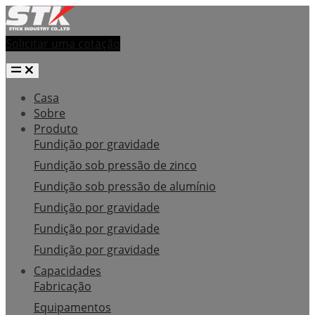
Solicitar uma cotação
Casa
Sobre
Produto
Fundição por gravidade
Fundição sob pressão de zinco
Fundição sob pressão de alumínio
Fundição por gravidade
Fundição por gravidade
Fundição por gravidade
Capacidades
Fabricação
Equipamentos