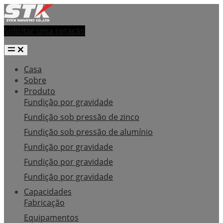
Solicitar uma cotação
Casa
Sobre
Produto
Fundição por gravidade
Fundição sob pressão de zinco
Fundição sob pressão de alumínio
Fundição por gravidade
Fundição por gravidade
Fundição por gravidade
Capacidades
Fabricação
Equipamentos