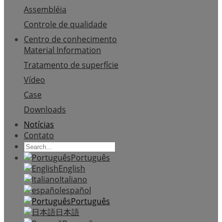
Assembléia
Controle de qualidade
Centro de conhecimento
Material Information
Tratamento de superfície
Vídeo
Case
Downloads
Notícias
Contato
Português
English
Italiano
español
Português
日本語