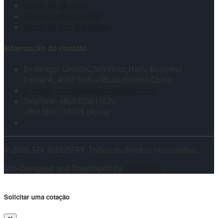
Fundição de zinco
Fundição de alumínio
Fundição por gravidade
Informação de contato
Endereço: Unit05C,5th Floor,Haifu Business
CenterA, #597 Sishui Road,Xiamen,China
O email: contact@stickindustry.com
Telefone: +865925811670
+8613860138705 (Anna)
© 2026 STK INDUSTRY. Todos os direitos reservados.
Site Designed and Developed by
HARDSUN
.
Solicitar uma cotação