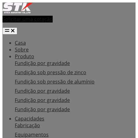
Solicitar uma cotação
Casa
Sobre
Produto
Fundição por gravidade
Fundição sob pressão de zinco
Fundição sob pressão de alumínio
Fundição por gravidade
Fundição por gravidade
Fundição por gravidade
Capacidades
Fabricação
Equipamentos