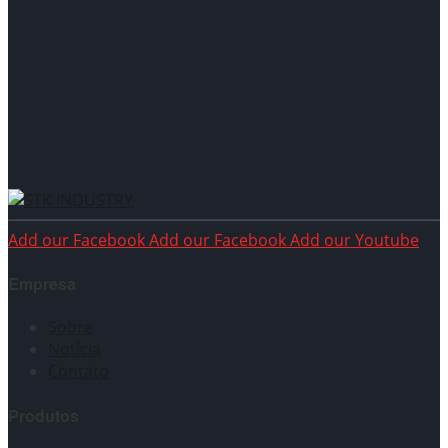
stk_20241030033837
Torneira de banheiro de cozinha cromada
Add our Facebook
Add our Facebook
Add our Youtube
Empresa
Sobre
Notícia
Contato
Produtos