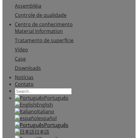
Assembléia
Controle de qualidade
Centro de conhecimento
Material Information
Tratamento de superfície
Vídeo
Case
Downloads
Notícias
Contato
Português
English
Italiano
español
Português
日本語